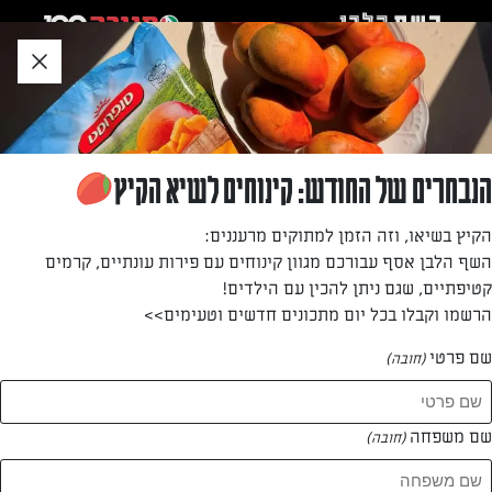
לג
אזור
וכן
חתון
»
»
דף הבית
...
פותחים שנה ופותחים שולחן
פותחים שנה ופותחים שולחן
הנבחרים של החודש: קינוחים לשיא הקיץ
מאת: עורך השף הלבן
הקיץ בשיאו, וזה הזמן למתוקים מרעננים:
השף הלבן אסף עבורכם מגוון קינוחים עם פירות עונתיים, קרמים
קטיפתיים, שגם ניתן להכין עם הילדים!
הרשמו וקבלו בכל יום מתכונים חדשים וטעימים>>
שם פרטי
(חובה)
שם משפחה
(חובה)