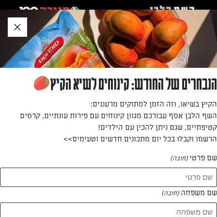
לג
אזור
וכן
חתון
»
»
דף הבית
...
מהו הסוד לעוגת שוקולד מוצלחת?
מהו הסוד לעוגת שוקולד מוצלחת?
הנבחרים של החודש: קינוחים לשיא הקיץ
מאת: עורך השף הלבן
הקיץ בשיאו, וזה הזמן למתוקים מרעננים:
השף הלבן אסף עבורכם מגוון קינוחים עם פירות עונתיים, קרמים
קטיפתיים, שגם ניתן להכין עם הילדים!
הרשמו וקבלו בכל יום מתכונים חדשים וטעימים>>
שם פרטי
(חובה)
שם משפחה
(חובה)